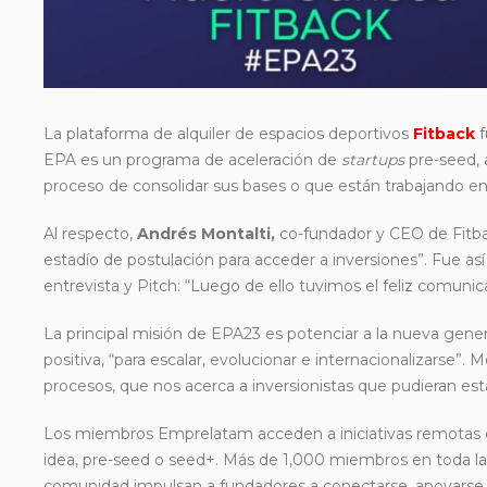
La plataforma de alquiler de espacios deportivos
Fitback
f
EPA es un programa de aceleración de
startups
pre-seed, 
proceso de consolidar sus bases o que están trabajando en 
Al respecto,
Andrés Montalti,
co-fundador y CEO de Fitb
estadío de postulación para acceder a inversiones”. Fue así
entrevista y Pitch: “Luego de ello tuvimos el feliz comuni
La principal misión de EPA23 es potenciar a la nueva gener
positiva, “para escalar, evolucionar e internacionalizarse”.
procesos, que nos acerca a inversionistas que pudieran es
Los miembros Emprelatam acceden a iniciativas remotas e
idea, pre-seed o seed+. Más de 1,000 miembros en toda la 
comunidad impulsan a fundadores a conectarse, apoyarse 