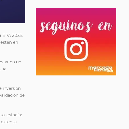
a EPA 2023.
 estén en
star en un
 una
e inversión
validación de
su estadío:
a extensa