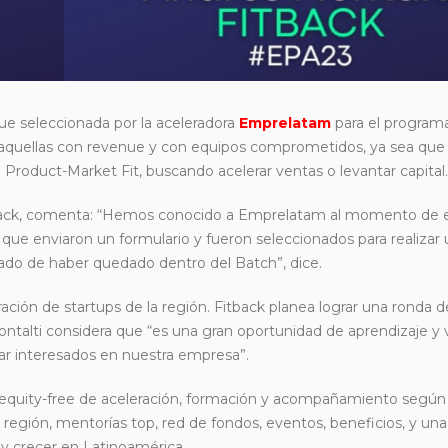
ue seleccionada por la aceleradora
Emprelatam
para el program
aquellas con revenue y con equipos comprometidos, ya sea que
Product-Market Fit, buscando acelerar ventas o levantar capital.
ack, comenta: “Hemos conocido a Emprelatam al momento de e
 que enviaron un formulario y fueron seleccionados para realizar
cado de haber quedado dentro del Batch”, dice.
ación de startups de la región. Fitback planea lograr una ronda d
 Montalti considera que “es una gran oportunidad de aprendizaje y 
tar interesados en nuestra empresa”.
quity-free de aceleración, formación y acompañamiento según 
región, mentorías top, red de fondos, eventos, beneficios, y un
y crecer en Latinoamérica.