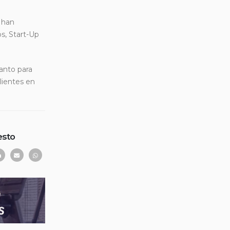
 han
s, Start-Up
anto para
lientes en
esto