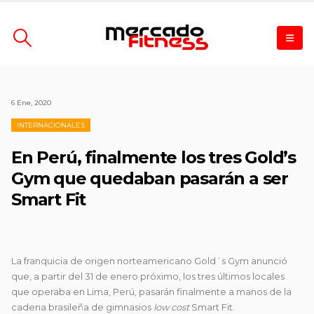
6 Ene, 2020
INTERNACIONALES
En Perú, finalmente los tres Gold’s
Gym que quedaban pasarán a ser
Smart Fit
La franquicia de origen norteamericano Gold´s Gym anunció
que, a partir del 31 de enero próximo, los tres últimos locales
que operaba en Lima, Perú, pasarán finalmente a manos de la
cadena brasileña de gimnasios
low cost
Smart Fit.