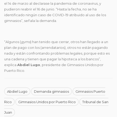
el 14 de marzo al declarase la pandemia de coronavirus, y
pudieron reabrir el 16 de junio. “Hasta la fecha, no se ha
identificado ningún caso de COVID-19 atribuido al uso de los
gimnasios”, señala la demanda.
“Algunos (
gyms
) han tenido que cerrar, otros han llegado a un
plan de pago con los (arrendatarios), otros no están pagando
nada y están confrontando problemas legales, porque esto es
una cadena y tienen que pagar la hipoteca a los bancos”,
explica
Abdiel Lugo
, presidente de Gimnasios Unidos por
Puerto Rico.
Abdiel Lugo
Demanda gimnasios
Gimnasios Puerto
Rico
Gimnasios Unidos por Puerto Rico
Tribunal de San
Juan