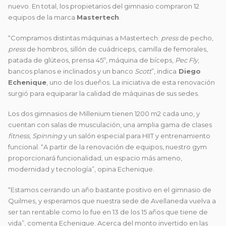
nuevo. En total, los propietarios del gimnasio compraron 12
equipos de la marca
Mastertech
.
“Compramos distintas máquinas a Mastertech:
press
de pecho,
press
de hombros, sillón de cuádriceps, camilla de femorales,
patada de glúteos, prensa 45º, máquina de bíceps,
Pec Fly
,
bancos planos e inclinados y un banco
Scott
”, indica
Diego
Echenique
, uno de los dueños. La iniciativa de esta renovación
surgió para equiparar la calidad de máquinas de sus sedes.
Los dos gimnasios de Millenium tienen 1200 m2 cada uno, y
cuentan con salas de musculación, una amplia gama de clases
fitness
,
Spinning
y un salón especial para HIIT y entrenamiento
funcional. “A partir de la renovación de equipos, nuestro gym
proporcionará funcionalidad, un espacio más ameno,
modernidad y tecnología”, opina Echenique.
“Estamos cerrando un año bastante positivo en el gimnasio de
Quilmes, y esperamos que nuestra sede de Avellaneda vuelva a
ser tan rentable como lo fue en 13 de los 15 años que tiene de
vida”, comenta Echenique. Acerca del monto invertido en las