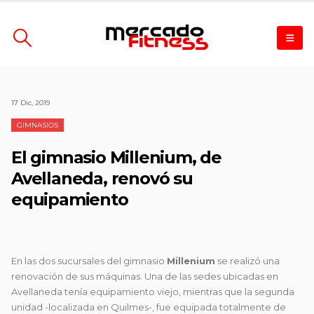
17 Dic, 2019
GIMNASIOS
El gimnasio Millenium, de
Avellaneda, renovó su
equipamiento
En las dos sucursales del gimnasio
Millenium
se realizó una
renovación de sus máquinas.
Una de las sedes ubicadas en
Avellaneda tenía equipamiento viejo, mientras que la segunda
unidad -localizada en Quilmes-, fue equipada totalmente de