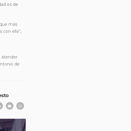
dad es de
a que más
 con ella”,
a atender
Antonio de
esto