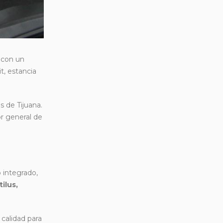
a con un
t, estancia
 de Tijuana.
or general de
o integrado,
ilus,
 calidad para