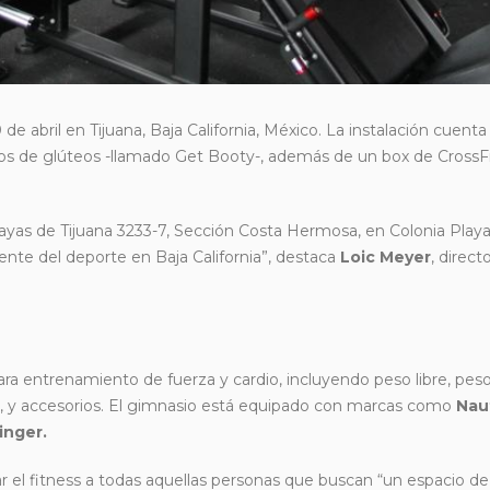
de abril en Tijuana, Baja California, México. La instalación cuent
cios de glúteos -llamado Get Booty-, además de un box de CrossFi
yas de Tijuana 3233-7, Sección Costa Hermosa, en Colonia Playas
nte del deporte en Baja California”, destaca
Loic Meyer
, direct
a entrenamiento de fuerza y ​​cardio, incluyendo peso libre, pes
so, y accesorios. El gimnasio está equipado con marcas como
Naut
inger.
ar el fitness a todas aquellas personas que buscan “un espacio de