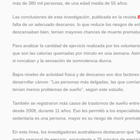
más de 380 mil personas, de una edad media de 55 años.
Las conclusiones de esta investigación, publicada en la revista
B
falta de un adecuado descanso, lo que reduce los riesgos de enf
descansaban bien, tenían mayores chances de muerte prematu
Para analizar la cantidad de ejercicio realizada por los voluntari
que son las calorías quemadas por minuto en una semana. Asim
si roncaban y la sensación de somnolencia diurna.
Bajos niveles de actividad física y de descanso son dos factore
desarrollar cáncer. “Las personas más delgadas, las que comían
tenían menos problemas de sueño”, según este estudio.
También se registraron más casos de trastornos de sueño entre
desde 2008, durante 11 años. Eso les permitió a los especialist
sedentaria es una persona, mayor es su riesgo de morir prema
En esta línea, los investigadores australianos destacaron que “l
media semanal de ejercicio, equivalente a 75 minutos de ejercici