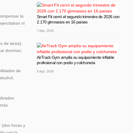
 compensar la
Smart Fit cerró el segundo trimestre de 2026 con
2.170 gimnasios en 16 países
jercitaban ni
7 Ago, 2026
co de tarea),
que dormían,
AirTrack Gym amplía su equipamiento inflable
profesional con podio y colchoneta
ilidades de
6 Ago, 2026
alcohol,
alizados
y más
T (dos horas y
eño con la