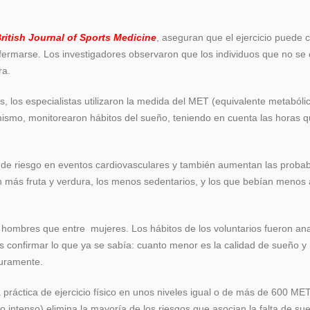
ritish Journal of Sports Medicine
, aseguran que el ejercicio puede
ermarse. Los investigadores observaron que los individuos que no se e
ra.
os, los especialistas utilizaron la medida del MET (equivalente metabóli
ismo, monitorearon hábitos del sueño, teniendo en cuenta las horas 
s de riesgo en eventos cardiovasculares y también aumentan las probab
 más fruta y verdura, los menos sedentarios, y los que bebían menos 
 hombres que entre mujeres. Los hábitos de los voluntarios fueron an
as confirmar lo que ya se sabía: cuanto menor es la calidad de sueño 
turamente.
a práctica de ejercicio físico en unos niveles igual o de más de 600 ME
o intenso) elimina la mayoría de los riesgos que asocian la falta de su