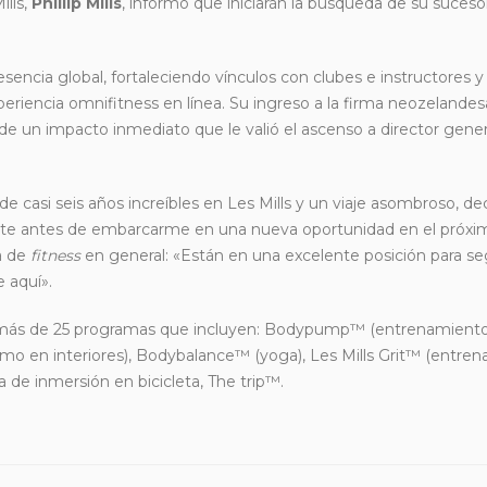
ills,
Phillip Mills
, informó que iniciarán la búsqueda de su suceso
sencia global, fortaleciendo vínculos con clubes e instructores y
periencia omnifitness en línea. Su ingreso a la firma neozeland
o de un impacto inmediato que le valió el ascenso a director gene
casi seis años increíbles en Les Mills y un viaje asombroso, dec
nte antes de embarcarme en una nueva oportunidad en el próxi
ia de
fitness
en general: «Están en una excelente posición para se
 aquí».
 más de 25 programas que incluyen: Bodypump™ (entrenamient
smo en interiores), Bodybalance™ (yoga), Les Mills Grit™ (entre
a de inmersión en bicicleta, The trip™.