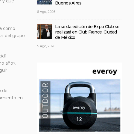
r y que
Buenos Aires
6 Ago, 2026
La sexta edición de Expo Club se
esa como
realizará en Club France, Ciudad
ral del grupo
de México
5 Ago, 2026
idí
mo año».
guir
o de
namiento en