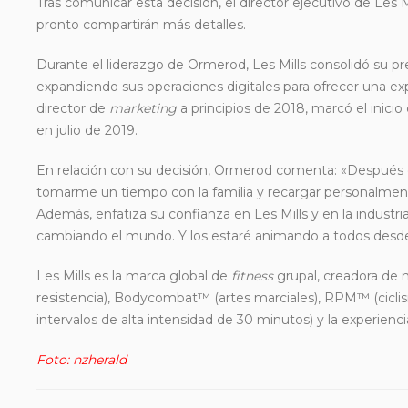
Tras comunicar esta decisión, el director ejecutivo de Les M
pronto compartirán más detalles.
Durante el liderazgo de Ormerod, Les Mills consolidó su pre
expandiendo sus operaciones digitales para ofrecer una ex
director de
marketing
a principios de 2018, marcó el inici
en julio de 2019.
En relación con su decisión, Ormerod comenta: «Después de 
tomarme un tiempo con la familia y recargar personalme
Además, enfatiza su confianza en Les Mills y en la industr
cambiando el mundo. Y los estaré animando a todos desde
Les Mills es la marca global de
fitness
grupal, creadora de
resistencia), Bodycombat™ (artes marciales), RPM™ (cicli
intervalos de alta intensidad de 30 minutos) y la experienci
Foto: nzherald