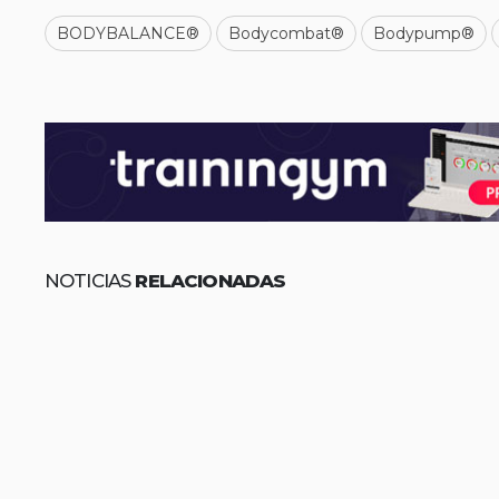
BODYBALANCE®
Bodycombat®
Bodypump®
NOTICIAS
RELACIONADAS