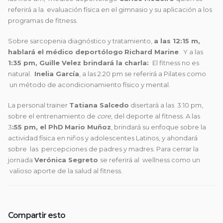
referirá a la evaluación física en el gimnasio y su aplicación a los
programas de fitness.
Sobre sarcopenia diagnóstico y tratamiento,
a las 12:15 m,
hablará el médico deportólogo
Richard Marine
. Y a las
1:35 pm, Guille Velez brindará la charla:
El fitness no es
natural.
Inelia García
, a las 2.20 pm se referirá a Pilates como
un método de acondicionamiento físico y mental.
La personal trainer
Tatiana Salcedo
disertará a las 3:10 pm,
sobre el entrenamiento de
core
, del deporte al fitness. A las
3
:55 pm, el PhD
Mario Muñoz
, brindará su enfoque sobre la
actividad física en niños y adolescentes Latinos, y ahondará
sobre las percepciones de padres y madres. Para cerrar la
jornada
Verónica Segreto
se referirá al wellness como un
valioso aporte de la salud al fitness.
Compartir esto