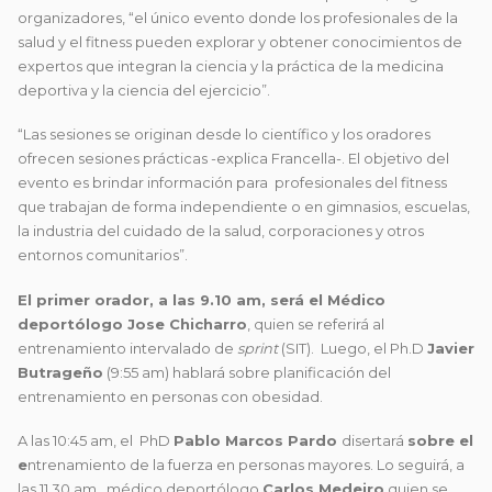
organizadores, “el único evento donde los profesionales de la
salud y el fitness pueden explorar y obtener conocimientos de
expertos que integran la ciencia y la práctica de la medicina
deportiva y la ciencia del ejercicio”.
“Las sesiones se originan desde lo científico y los oradores
ofrecen sesiones prácticas -explica Francella-. El objetivo del
evento es brindar información para profesionales del fitness
que trabajan de forma independiente o en gimnasios, escuelas,
la industria del cuidado de la salud, corporaciones y otros
entornos comunitarios”.
El primer orador, a las 9.10 am, será el Médico
deportólogo
Jose Chicharro
, quien se referirá al
entrenamiento intervalado de
sprint
(SIT). Luego, el Ph.D
Javier
Butrageño
(9:55 am) hablará sobre planificación del
entrenamiento en personas con obesidad.
A las 10:45 am, el PhD
Pablo Marcos Pardo
disertará
sobre el
e
ntrenamiento de la fuerza en personas mayores. Lo seguirá, a
las 11.30 am, médico deportólogo
Carlos Medeiro
quien se