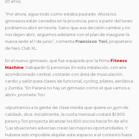
20 años.
“Por ahora, sigue todo como estaba pautado. Ahora los
gimnasios están cerrados en la provincia, pero a partir del lunes
podríamos abrir en teoría. Salvo que esa decisión cambie y no
nos dejen abrir, seguimos adelante con el plan de inaugurar la
nueva sede el 1 de junio”, comenta
Francisco Tori
, propietario
de Neo Club XL.
En el nuevo gimnasio, que fue equipado por la firma
Fitness
Machine
, trabajarán 12 personas. En esta instalación, con aire
acondicionado central, contarán con área de musculación,
cardio y salón para clases de funcional, cycling, pilates, aeróbica
y Zumba. “En Paraná no hay un gimnasio como el que vamos a
abrir», promete
Tori.
«Apuntamos a la gente de clase media que quiera un
gym
de
calidad», dice. Inicialmente, la cuota mensual costará $1.900
pesos y Tori proyecta alcanzar los 600 socios hacia fin de año.
“Las situaciones adversas crean las mejores oportunidades. Y
hubiera sido imposible alquilar este espacio si el contexto fuera