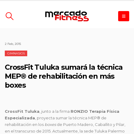
2 Feb, 2015
GIMNASIOS
CrossFit Tuluka sumará la técnica
MEP® de rehabilitación en más
boxes
CrossFit Tuluka
, junto a la firma
RONZIO Terapia Física
Especializada
, proyecta sumar la técnica MEP® de
rehabilitación en los
boxes
de Puerto Madero, Caballito y Pilar,
en el transcurso de 2015. Actualmente, la sede Tuluka Palermo