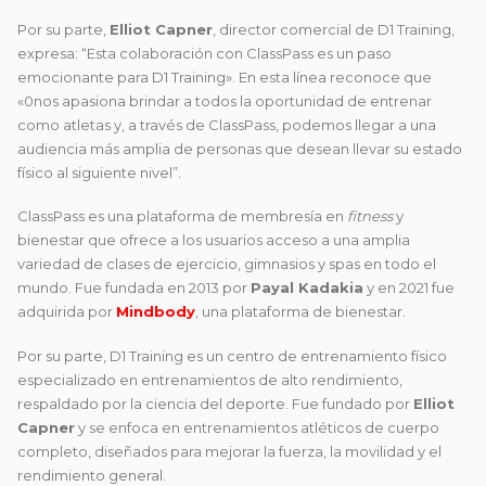
Por su parte,
Elliot Capner
, director comercial de D1 Training,
expresa: “Esta colaboración con ClassPass es un paso
emocionante para D1 Training». En esta línea reconoce que
«0nos apasiona brindar a todos la oportunidad de entrenar
como atletas y, a través de ClassPass, podemos llegar a una
audiencia más amplia de personas que desean llevar su estado
físico al siguiente nivel”.
ClassPass
es una plataforma de membresía en
fitness
y
bienestar que ofrece a los usuarios acceso a una amplia
variedad de clases de ejercicio, gimnasios y spas en todo el
mundo. Fue fundada en 2013 por
Payal Kadakia
y e
n 2021 fue
adquirida por
Mindbody
, una plataforma de bienestar.
Por su parte, D1 Training
es un centro de entrenamiento físico
especializado en entrenamientos de alto rendimiento,
respaldado por la ciencia del deporte. Fue fundado por
Elliot
Capner
y se enfoca en entrenamientos atléticos de cuerpo
completo, diseñados para mejorar la fuerza, la movilidad y el
rendimiento general.