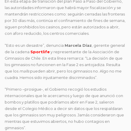
En esta etapa de transición del plan Paso a Paso del Gobierno,
las autoridades informaron que habrá mayor fiscalización y se
mantendrán restricciones como: seguirán cerradas las fronteras
por 30 días más, continúa el confinamiento de fines de semana,
siguen prohibidos los casinos, pero están autorizados a abrir,
con aforo reducido, los centros comerciales.
“Esto es un desastre”, denuncia
Marcela Díaz
, gerente general
de la cadena
Sportlife
y representante de la Asociación de
Gimnasios de Chile. En esta línea remarca: “La decisión de que
los gimnasios no funcionen en la Fase 2 es antojadiza. Resulta
que los
malls
pueden abrir, pero los gimnasios no. Algo no me
cuadra. Hemos sido injustamente discriminados”.
“Primero –prosigue-, el Gobierno recogió los estudios
internacionales que le acercamos y luego de que anunció con
bombos y platillos que podríamos abrir en Fase 2, salieron
desde el Colegio Médico a decir sin datos que los respaldaran
que los gimnasios son muy peligrosos. Jamás consideraron que
mientras que estuvimos abiertos, no hubo contagios en
gimnasios”.