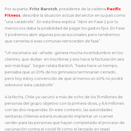
Por su parte,
Fritz Barstch
, presidente de la cadena
Pacific
Fitness
, describe la situación actual del sector en su país como
“una catástrofe”. En esta línea explica: “Abrir en Fase 2 por lo
menos nos daba la posibilidad de pagar los gastos fijos. En Fase
3 podremos abrir algunas pocas sucursales, pero tendremos
que cerrarlas si esas comunas retroceden de fase”.
“Un escenario así –añade- genera mucha incertidumbre en los
clientes, que dudan en inscribirse y eso hace la facturación sea
aún más baja”. Según relata Barstch, “hasta hace un tiempo,
pensaba que un 20% de los gimnasios terminarían cerrado,
pero hoy estoy convencido de que al menos un 40% no podrá
sobrevivir esta catástrofe”.
A la fecha, Chile ya vacunó a más de ocho de los 15 millones de
personas del grupo objetivo con la primera dosis, y 6,6 millones
con las dos requeridas. En este contexto, las autoridades
sanitarias chilenas estaría evaluando implantar un «carnet
verde» para las personas que hayan completado el proceso de
vacunación contra el covid-19 como el lanzado en Israel.