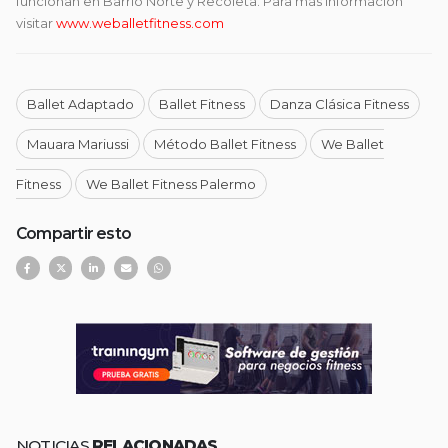
funcionan en Barrio Norte y Recoleta. Para más información
visitar
www.weballetfitness.com
Ballet Adaptado
Ballet Fitness
Danza Clásica Fitness
Mauara Mariussi
Método Ballet Fitness
We Ballet
Fitness
We Ballet Fitness Palermo
Compartir esto
NOTICIAS
RELACIONADAS