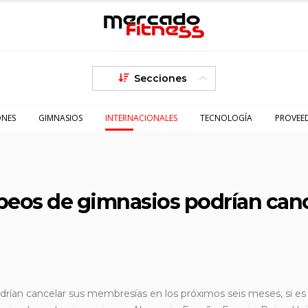
Secciones
ONES
GIMNASIOS
INTERNACIONALES
TECNOLOGÍA
PROVEE
peos de gimnasios podrían can
rían cancelar sus membresías en los próximos seis meses, si es 