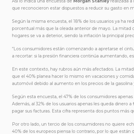
Así lo indica una encuesta de
Morgan Stanley
realizada a
que reconocieron estar dispuestos a reducir su gasto en me
Según la misma encuesta, el 18% de los usuarios ya ha red
porcentual más que la oleada anterior de mayo. La mitad 
hogares se va a deterior, siendo la inflación la principal pr
“Los consumidores están comenzando a apretarse el cint
a recortar: si la presión financiera continúa aumentando, 
En este contexto, hay rubros aún más afectados. La mitad d
que el 40% planea hacer lo mismo en vacaciones y comida a 
automóvil debido al aumento en los precios de la gasolina 
Según esta encuesta, el 47% de los consumidores apenas ll
Además, al 32% de los usuarios apenas les queda dinero a fi
pagar sus facturas. Esta cifra representa dos puntos más q
Por otro lado, un tercio de los consumidores no quiere ech
40% de los europeos piensa lo contrario, por lo que están d