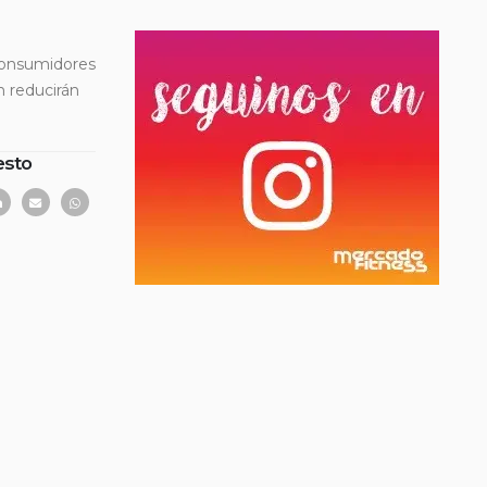
 consumidores
n reducirán
esto