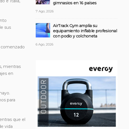
 e Italia,
gimnasios en 16 países
7 Ago, 2026
unto
AirTrack Gym amplía su
de sus
equipamiento inflable profesional
con podio y colchoneta
6 Ago, 2026
ha comenzado
s, mientras
ajes en
mayo.
mos para
entras que el
de vida