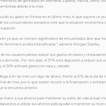
 miembros de gimnasios en Alemania, España, Francia, Reino Unido
mbresía debido a la crisis.
ucido su gasto en fitness en el último mes, lo que supone un p
de los consumidores europeos cree que la situación económica 
eocupación.
urón ya que un número significativo de encuestados dice que 
este fenómeno podría intensificarse”, advierte Morgan Stanley.
e los usuarios planea reducir sus gastos en bares y restaurante
domicilio. Por otro lado, el 37% está dispuesto a reducir sus vi
y el 36% achicará gastos en ropa y calzado.
ega a fin de mes con algo de dinero, frente al 51% de la ola de 
nal de mes, por lo que suelen recurrir a la financiación o présta
ue la encuesta anterior.
ar mano a sus ahorros para mantener su estilo de vida actual, mi
ispuestos a utilizar sus ahorros para ayudar a mantener su nivel 