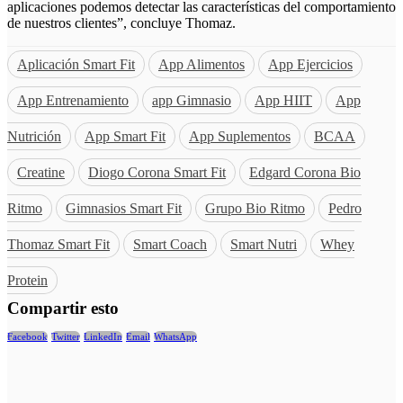
aplicaciones podemos detectar las características del comportamiento
de nuestros clientes”, concluye Thomaz.
Aplicación Smart Fit
App Alimentos
App Ejercicios
App Entrenamiento
app Gimnasio
App HIIT
App
Nutrición
App Smart Fit
App Suplementos
BCAA
Creatine
Diogo Corona Smart Fit
Edgard Corona Bio
Ritmo
Gimnasios Smart Fit
Grupo Bio Ritmo
Pedro
Thomaz Smart Fit
Smart Coach
Smart Nutri
Whey
Protein
Compartir esto
Facebook
Twitter
LinkedIn
Email
WhatsApp