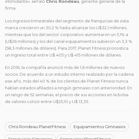
intimidante», señaló
Chris Rondeau
, gerente general de la
firma.
Los ingresos trimestrales del segmento de franquicias de esta
marca crecieron un 30,2 % hasta alcanzar los U$32,1 millones,
mientras que los del sector corporativo aumentaron un 5,1% a
(U$26 millones) y los del canal equipamientos subieron un 3,3 %
(58,3 millones de dólares). Para 2017, Planet Fitness pronostica
un ingreso total entre U$ 405 y U$ 415 millones de dólares.
En 2016, la compañía anunció más de 1,6 millones de nuevos
socios. De acuerdo a un estudio interno realizado por la cadena
ese año, más del 40 % de los clientes de Planet Fitness nunca
habían estados afiliados a ningún gimnasio con anterioridad. En
un rango de 52 semanas, el precio de sus acciones en la bolsa
de valores cotizó entre U$25,10 y U$ 13,35.
Chris Rondeau PlanetFitness
Equipamientos Gimnasios
Franquicias Gimansios
Franquicias PlanetFitness