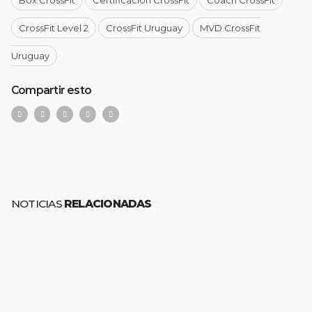
Box CrossFit
Certificación CrossFit
Coach CrossFit
CrossFit Level 2
CrossFit Uruguay
MVD CrossFit
Uruguay
Compartir esto
NOTICIAS
RELACIONADAS