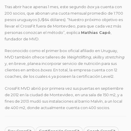
Tras abrir hace apenas 1 mes, este segundo
box
ya cuenta con
200 socios, que abonan una cuota mensual promedio de 1.700
pesos uruguayos (U$64 dólares). “Nuestro próximo objetivo es
llevar el CrossFit fuera de Montevdeo, para que cada vez más
personas conozcan el método”, explica
Mathias Capó
,
fundador de MVD.
Reconocido como el primer box oficial afiliado en Uruguay,
MVD también ofrece talleres de
Weightlifting
,
skills
y
stretching
y, en breve, planea incorporar servicio de nutrición para sus
clientes en ambos
boxes
. En total, la empresa cuenta con 12
coaches, de los cuales 4 ya poseen la certificación Level2.
CrossFit MVD abrió por primera vez sus puertas en septiembre
de 2012 en la ciudad de Montevideo, en una sala de 150 m2, y a
fines de 2013 mudó sus instalaciones al barrio Malvín, a un local
de 400 m2, donde actualmente cuenta con 400 socios.