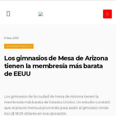
8 Sep, 2022
INTERNACIONALES
Los gimnasios de Mesa de Arizona
tienen la membresía más barata
de EEUU
Los gimnasios de la ciudad de Mesa de Arizona tienen la
membresía más barata de Estados Unidos. Un estudio constató
que el precio mensual promedio para asistir al gimnasio ronda
los U$ 18.29 dólares en esa ubicación.