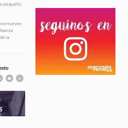
tro pequeño
e promueven
Alianza
de la
esto