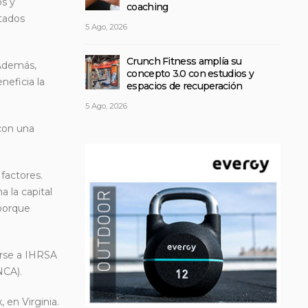
os y
coaching
tados
5 Ago, 2026
Crunch Fitness amplía su
 Además,
concepto 3.0 con estudios y
neficia la
espacios de recuperación
5 Ago, 2026
 con una
factores.
 la capital
 porque
nirse a IHRSA
NCA).
 en Virginia.