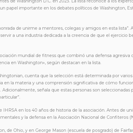
es de Washington D.C. en 2023. La lista reconoce a los expert
un papel importante en los debates políticos de Washington, Es
honrada de unirme a mentores, colegas y amigos en esta lista”.
rvir a una industria dedicada a la creencia de que el ejercicio be
 asociación mundial de fitness que combinó una defensa agresiva
encia en Washington», según destacan en la lista.
shingtonian, cuenta que la selección está determinada por varios 
 en la materia y una comprensión significativa de cómo funciona
rrill. Adicionalmente, señala que estas personas son seleccionadas
rticular”.
de IHRSA en los 40 años de historia de la asociación. Antes de u
mentales y la defensa en la Asociación Nacional de Confiteros (
n, de Ohio, y en George Mason (escuela de posgrado) de Fairfax,