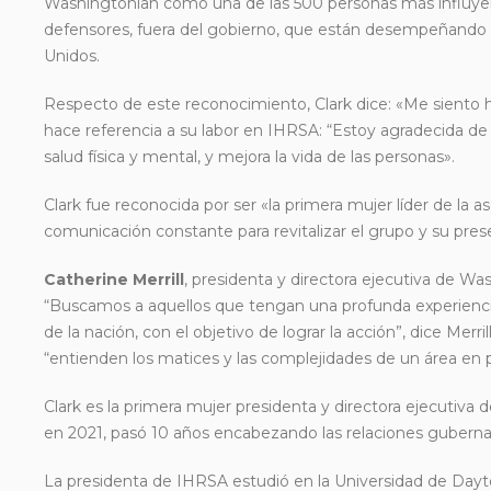
Washingtonian como una de las 500 personas más influyent
defensores, fuera del gobierno, que están desempeñando 
Unidos.
Respecto de este reconocimiento, Clark dice: «Me siento 
hace referencia a su labor en IHRSA: “Estoy agradecida de se
salud física y mental, y mejora la vida de las personas».
Clark fue reconocida por ser «la primera mujer líder de la
comunicación constante para revitalizar el grupo y su pres
Catherine Merrill
, presidenta y directora ejecutiva de Wa
“Buscamos a aquellos que tengan una profunda experiencia
de la nación, con el objetivo de lograr la acción”, dice Me
“entienden los matices y las complejidades de un área en pa
Clark es la primera mujer presidenta y directora ejecutiva 
en 2021, pasó 10 años encabezando las relaciones guberna
La presidenta de IHRSA estudió en la Universidad de Dayto