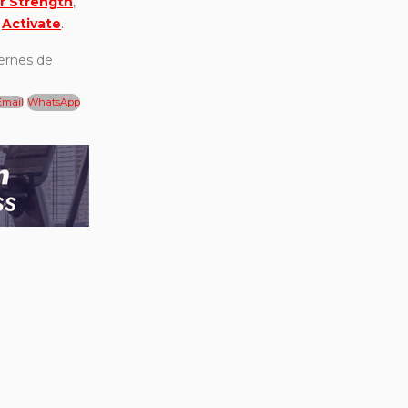
 Strength
,
y
Activate
.
iernes de
Email
WhatsApp