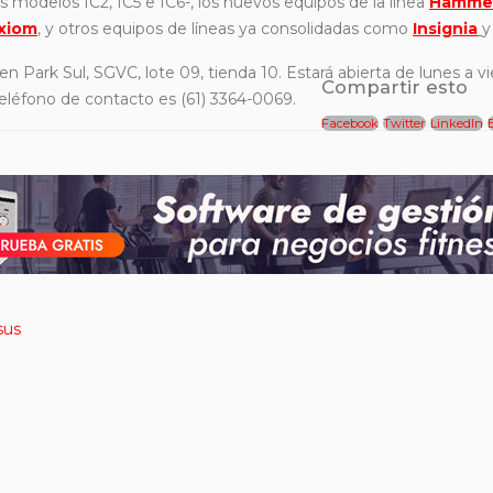
s modelos IC2, IC5 e IC6-, los nuevos equipos de la línea
Hammer
xiom
, y otros equipos de líneas ya consolidadas como
Insignia
 en Park Sul, SGVC, lote 09, tienda 10. Estará abierta de lunes a v
Compartir esto
teléfono de contacto es (61) 3364-0069.
Facebook
Twitter
LinkedIn