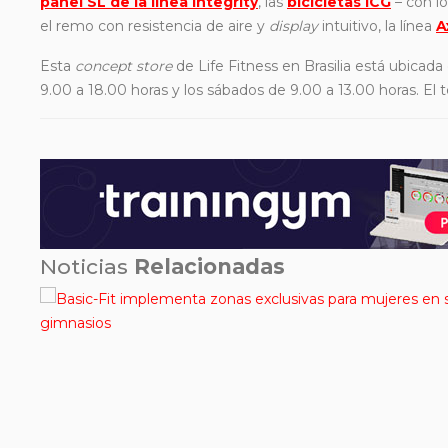
panel SL de la línea Integrity
, las
bicicletas ICG
– con lo
el remo con resistencia de aire y
display
intuitivo, la línea
A
Esta
concept store
de Life Fitness en Brasilia está ubicada
9.00 a 18.00 horas y los sábados de 9.00 a 13.00 horas. El 
Noticias
Relacionadas