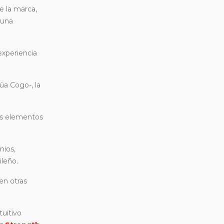
e la marca,
 una
experiencia
úa Cogo-, la
mos elementos
nios,
ileño.
en otras
tuitivo