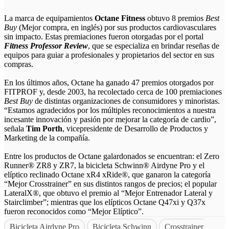
La marca de equipamientos
Octane Fitness
obtuvo 8 premios
Best
Buy
(Mejor compra, en inglés) por sus productos cardiovasculares
sin impacto. Estas premiaciones fueron otorgadas
por el portal
Fitness Professor Review
, que se especializa en brindar reseñas de
equipos para guiar a profesionales y propietarios del sector en sus
compras.
En los últimos años, Octane ha ganado 47 premios otorgados por
FITPROF y, desde 2003, ha recolectado cerca de 100 premiaciones
Best Buy
de distintas organizaciones de consumidores y minoristas.
“Estamos agradecidos por los múltiples reconocimientos a nuestra
incesante innovación y pasión por mejorar la categoría de cardio”,
señala
Tim Porth
, vicepresidente de Desarrollo de Productos y
Marketing de la compañía.
Entre los productos de Octane galardonados se encuentran: el Zero
Runner® ZR8 y ZR7, la bicicleta Schwinn® Airdyne Pro y el
elíptico reclinado Octane xR4 xRide®, que ganaron la categoría
“Mejor Crosstrainer” en sus distintos rangos de precios; el popular
LateralX®, que obtuvo el premio al “Mejor Entrenador Lateral y
Stairclimber”; mientras que los elípticos Octane Q47xi y Q37x
fueron reconocidos como “Mejor Elíptico”.
Bicicleta Airdyne Pro
Bicicleta Schwinn
Crosstrainer