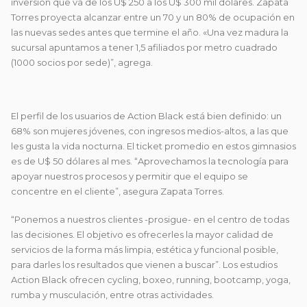
inversión que va de los U$ 250 a los U$ 300 mil dólares. Zapata
Torres proyecta alcanzar entre un 70 y un 80% de ocupación en
las nuevas sedes antes que termine el año. «Una vez madura la
sucursal apuntamos a tener 1,5 afiliados por metro cuadrado
(1000 socios por sede)”, agrega.
El perfil de los usuarios de Action Black está bien definido: un
68% son mujeres jóvenes, con ingresos medios-altos, a las que
les gusta la vida nocturna. El ticket promedio en estos gimnasios
es de U$ 50 dólares al mes. “Aprovechamos la tecnología para
apoyar nuestros procesos y permitir que el equipo se
concentre en el cliente”, asegura Zapata Torres.
“Ponemos a nuestros clientes -prosigue- en el centro de todas
las decisiones. El objetivo es ofrecerles la mayor calidad de
servicios de la forma más limpia, estética y funcional posible,
para darles los resultados que vienen a buscar”. Los estudios
Action Black ofrecen cycling, boxeo, running, bootcamp, yoga,
rumba y musculación, entre otras actividades.