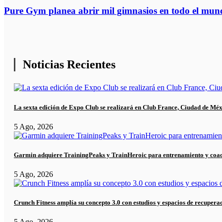
Pure Gym planea abrir mil gimnasios en todo el mu
Noticias Recientes
La sexta edición de Expo Club se realizará en Club France, Ciudad de Mé
5 Ago, 2026
Garmin adquiere TrainingPeaks y TrainHeroic para entrenamiento y coa
5 Ago, 2026
Crunch Fitness amplía su concepto 3.0 con estudios y espacios de recupera
5 Ago, 2026