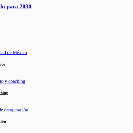
ndo para 2030
xico
ching
ción