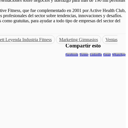
presentaciones sobre negocios y liderazgo para más de 190 mil personas
ctive Fitness, que fue complementado en 2001 por Active Health Club,
 profesionales del sector sobre tendencias, innovaciones y desafíos.
 como gratuitas, para ayudar a todo tipo de empresas del sector del
ett Leyenda Industria Fitness
Marketing Gimnasios
Ventas
Compartir esto
Facebook
Twitter
LinkedIn
Email
WhatsApp