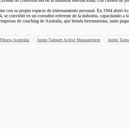
tividad de conferencista de la industria internacional, con cientos de 
tar con su propio espacio de entrenamiento personal. En 1994 abrió A
e convirtió en un consultor referente de la industria, capacitando a los
 empresas de coaching de Australia, que brinda herramientas, tanto pagas
 Fitness Australia
Justin Tamsett Active Management
Justin Tams