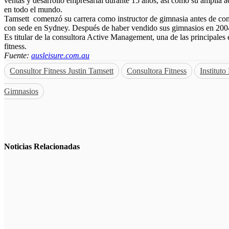
ventas y desarrollo empresarial durante 15 años, así como su amplia ac
en todo el mundo.
Tamsett comenzó su carrera como instructor de gimnasia antes de con
con sede en Sydney. Después de haber vendido sus gimnasios en 2004, s
Es titular de la consultora Active Management, una de las principales
fitness.
Fuente:
ausleisure.com.au
Consultor Fitness Justin Tamsett
Consultora Fitness
Instituto
Gimnasios
Noticias
Relacionadas