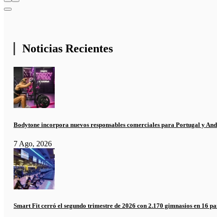
Noticias Recientes
Bodytone incorpora nuevos responsables comerciales para Portugal y And
7 Ago, 2026
Smart Fit cerró el segundo trimestre de 2026 con 2.170 gimnasios en 16 pa