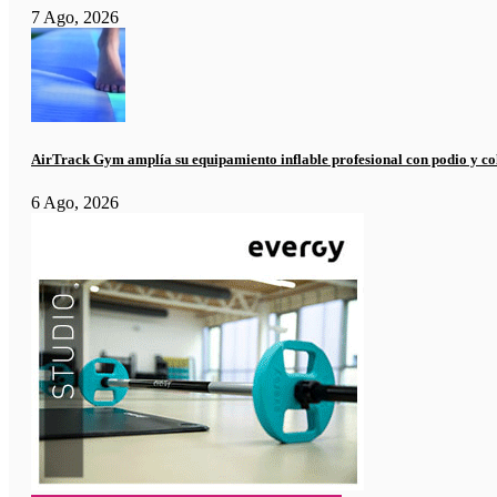
7 Ago, 2026
AirTrack Gym amplía su equipamiento inflable profesional con podio y co
6 Ago, 2026