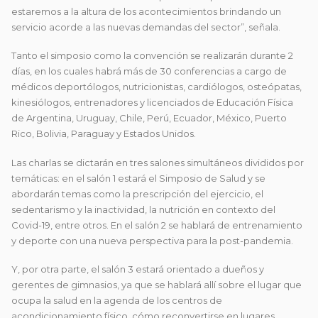
estaremos a la altura de los acontecimientos brindando un
servicio acorde a las nuevas demandas del sector”, señala.
Tanto el simposio como la convención se realizarán durante 2
días, en los cuales habrá más de 30 conferencias a cargo de
médicos deportólogos, nutricionistas, cardiólogos, osteópatas,
kinesiólogos, entrenadores y licenciados de Educación Física
de Argentina, Uruguay, Chile, Perú, Ecuador, México, Puerto
Rico, Bolivia, Paraguay y Estados Unidos.
Las charlas se dictarán en tres salones simultáneos divididos por
temáticas: en el salón 1 estará el Simposio de Salud y se
abordarán temas como la prescripción del ejercicio, el
sedentarismo y la inactividad, la nutrición en contexto del
Covid-19, entre otros. En el salón 2 se hablará de entrenamiento
y deporte con una nueva perspectiva para la post-pandemia.
Y, por otra parte, el salón 3 estará orientado a dueños y
gerentes de gimnasios, ya que se hablará allí sobre el lugar que
ocupa la salud en la agenda de los centros de
acondicionamiento físico, cómo reconvertirse en lugares