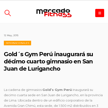
12 May, 2015
INTERNACIONALES
Gold´s Gym Perú inaugurará su
décimo cuarto gimnasio en San
Juan de Lurigancho
La cadena de gimnasios
Gold’s Gym Perú
inaugurará su
decimo cuarta sede en San Juan de Lurigancho, en la provincia
de Lima. Ubicada
dentro de un edificio corporativo de la
Avenida Gran Chimú, esta sede, de 1.500 m2 distribuidos en 3