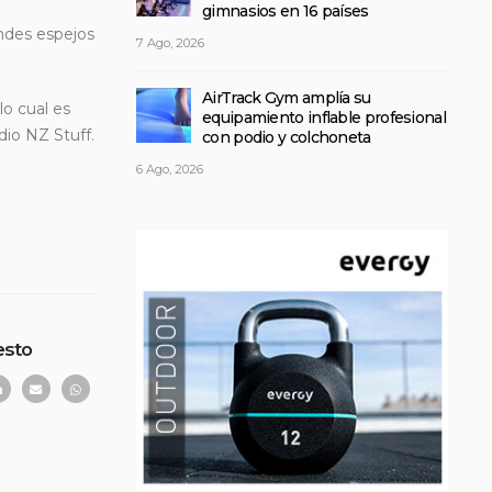
gimnasios en 16 países
andes espejos
7 Ago, 2026
AirTrack Gym amplía su
o cual es
equipamiento inflable profesional
dio NZ Stuff.
con podio y colchoneta
6 Ago, 2026
esto