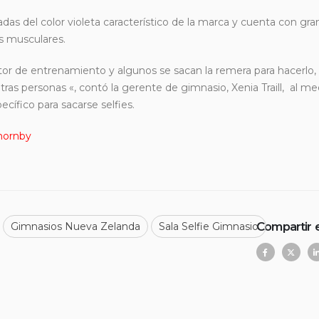
adas del color violeta característico de la marca y cuenta con gr
s musculares.
 de entrenamiento y algunos se sacan la remera para hacerlo, l
as personas «, contó la gerente de gimnasio, Xenia Traill, al me
ecífico para sacarse selfies.
hornby
Compartir 
Gimnasios Nueva Zelanda
Sala Selfie Gimnasio