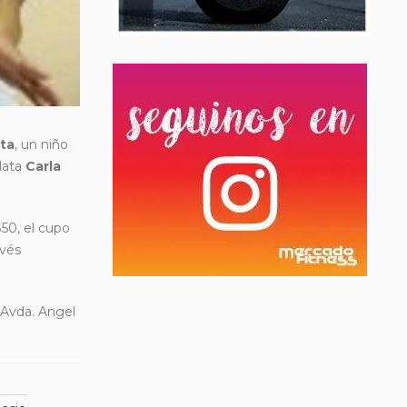
ta
, un niño
elata
Carla
$50, el cupo
avés
n Avda. Angel