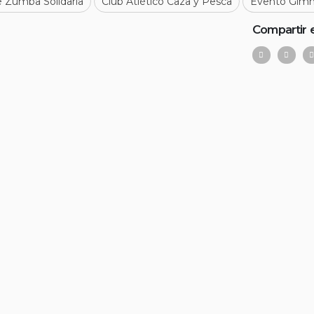
e Zumba Solidaria
Club Atlético Caza y Pesca
Evento Gimn
Compartir 