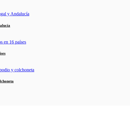
alucía
íses
lchoneta