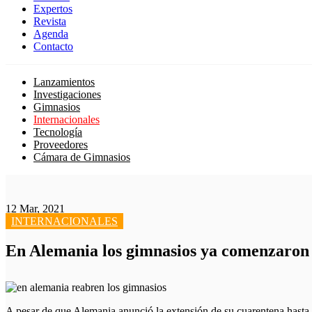
Expertos
Revista
Agenda
Contacto
Lanzamientos
Investigaciones
Gimnasios
Internacionales
Tecnología
Proveedores
Cámara de Gimnasios
12 Mar, 2021
INTERNACIONALES
En Alemania los gimnasios ya comenzaron 
A pesar de que Alemania anunció la extensión de su cuarentena hasta