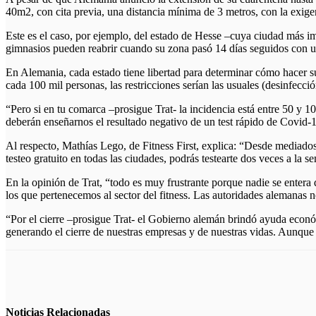
40m2, con cita previa, una distancia mínima de 3 metros, con la exig
Este es el caso, por ejemplo, del estado de Hesse –cuya ciudad más im
gimnasios pueden reabrir cuando su zona pasó 14 días seguidos con u
En Alemania, cada estado tiene libertad para determinar cómo hacer su
cada 100 mil personas, las restricciones serían las usuales (desinfecció
“Pero si en tu comarca –prosigue Trat- la incidencia está entre 50 y 
deberán enseñarnos el resultado negativo de un test rápido de Covid-
Al respecto, Mathías Lego, de Fitness First, explica: “Desde mediados
testeo gratuito en todas las ciudades, podrás testearte dos veces a la 
En la opinión de Trat, “todo es muy frustrante porque nadie se entera
los que pertenecemos al sector del fitness. Las autoridades alemanas
“Por el cierre –prosigue Trat- el Gobierno alemán brindó ayuda económ
generando el cierre de nuestras empresas y de nuestras vidas. Aunque 
Noticias
Relacionadas