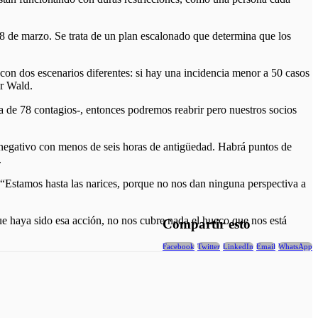
 8 de marzo. Se trata de un plan escalonado que determina que los
con dos escenarios diferentes: si hay una incidencia menor a 50 casos
er Wald.
ia de 78 contagios-, entonces podremos reabrir pero nuestros socios
t negativo con menos de seis horas de antigüedad. Habrá puntos de
.
: “Estamos hasta las narices, porque no nos dan ninguna perspectiva a
ue haya sido esa acción, no nos cubre nada el hueco que nos está
Compartir esto
Facebook
Twitter
LinkedIn
Email
WhatsApp