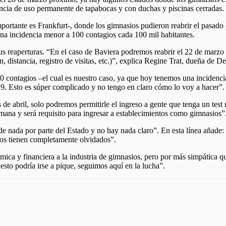
encia de uso permanente de tapabocas y con duchas y piscinas cerradas.
portante es Frankfurt-, donde los gimnasios pudieron reabrir el pasado
na incidencia menor a 100 contagios cada 100 mil habitantes.
s reaperturas. “En el caso de Baviera podremos reabrir el 22 de marzo 
n, distancia, registro de visitas, etc.)”, explica Regine Trat, dueña de D
100 contagios –el cual es nuestro caso, ya que hoy tenemos una incidenc
19. Esto es súper complicado y no tengo en claro cómo lo voy a hacer”.
 de abril, solo podremos permitirle el ingreso a gente que tenga un tes
semana y será requisito para ingresar a establecimientos como gimnasios”
 de nada por parte del Estado y no hay nada claro”. En esta línea añade
 nos tienen completamente olvidados”.
ica y financiera a la industria de gimnasios, pero por más simpática q
esto podría irse a pique, seguimos aquí en la lucha”.