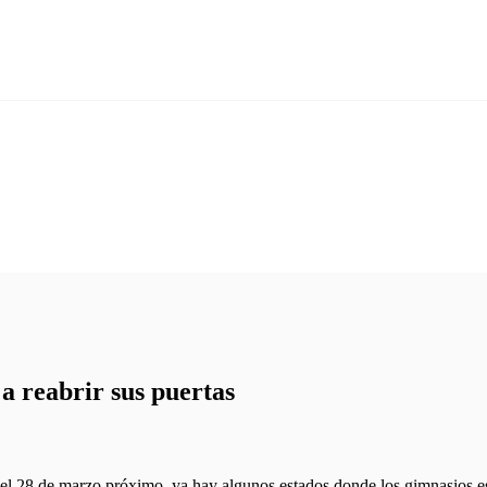
a reabrir sus puertas
 el 28 de marzo próximo, ya hay algunos estados donde los gimnasios e