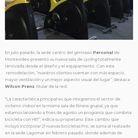
En julio pasado, la sede centro del gimnasio
Personal
de
Montevideo presentó su nueva sala de
cycling
totalmente
renovada desde el diseño y el equipamiento. Con esta
remodelación, “nuestros clientes cuentan con más espacio,
mayor ventilación y un mejor aspecto visual del lugar”, destaca
Wilson Prenz
, titular de la red.
“La característica principal es que integramos el sector de
ciclismo
indoor
en la misma sala de fitness grupal, ya que
estamos lanzando a fines de agosto un programa que combina
bicicleta con HIIT”, indica su propietario. Este cambio que
incluyó incorporar 21 nuevas bicicletas Pro, se suma al realizado
en la sede Lagomar en febrero pasado, donde además de