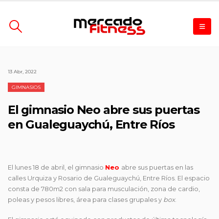
13 Abr, 2022
GIMNASIOS
El gimnasio Neo abre sus puertas
en Gualeguaychú, Entre Ríos
El lunes 18 de abril, el gimnasio
Neo
abre sus puertas en las
calles Urquiza y Rosario de Gualeguaychú, Entre Ríos. El espacio
consta de 780m2 con sala para musculación, zona de cardio,
poleas y pesos libres, área para clases grupales y
box
.