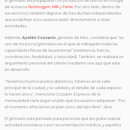
El gimnasio está equipado con productos de última tecnología
de la marca
Technogym
,
MIR
y
Fenix
. Por otro lado, dentro de
sus servicios, también dispone de tres duchas independientes
que posibilitan a los usuarios asistir directamente a otras
actividades.
Además,
Ayelén
Cozzarin
, gerente de Neo, considera que “es
uno de los pocos gimnasios en el que se trabajarán todas las
capacidades físicas de las personas” (resistencia, fuerza,
coordinación, flexibilidad, y velocidad). También, se realizará un
seguimiento personal del cliente mediante una
app
que está
en desarrollo.
“Tenemos muchos puntos distintivos. Estamos en la calle
principal de la ciudad, y la calidad y el detalle de cada espacio
lo hacen único”, menciona Cozzarin. El precio de la
mensualidad varía según el plan que los usuarios adquieran. “Por
el momento ofrecemos un plan único del tipo libre”, dice.
El gimnasio está pensado para personas que les gusta realizar
actividad recreativa o por recomendación médica, y aquellos