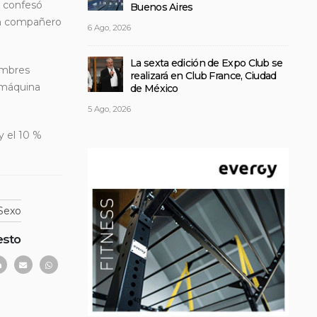
s confesó
Buenos Aires
 un compañero
6 Ago, 2026
La sexta edición de Expo Club se
ombres
realizará en Club France, Ciudad
r máquina
de México
5 Ago, 2026
y el 10 %
Sexo
esto