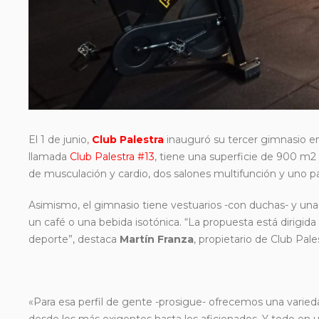
El 1 de junio,
Club Palestra
inauguró su tercer gimnasio en 
llamada
Club Palestra #13
, tiene una superficie de 900 m2 
de musculación y cardio, dos salones multifunción y uno pa
Asimismo, el gimnasio tiene vestuarios -con duchas- y una
un café o una bebida isotónica. “La propuesta está dirigi
deporte”, destaca
Martín Franza
, propietario de Club Pales
«Para esa perfil de gente -prosigue- ofrecemos una varied
desde los más exigentes hasta los aficionados. Y todo en 