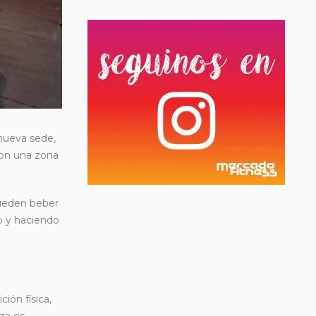
 nueva sede,
con una zona
pueden beber
o y haciendo
ión física,
za es