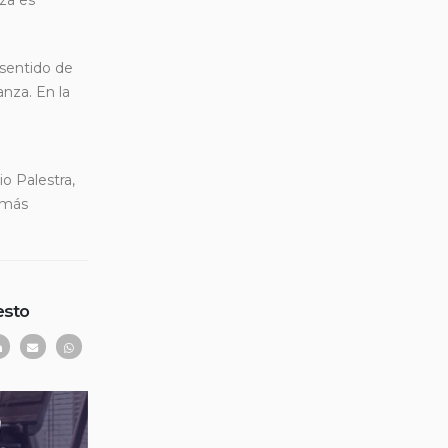
 sentido de
nza. En la
o Palestra,
 más
esto