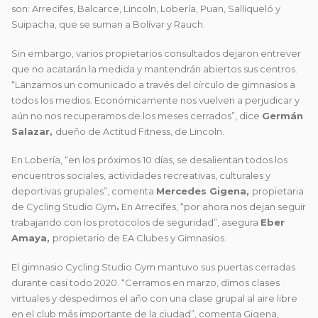
son: Arrecifes, Balcarce, Lincoln, Lobería, Puan, Salliqueló y
Suipacha, que se suman a Bolívar y Rauch.
Sin embargo, varios propietarios consultados dejaron entrever
que no acatarán la medida y mantendrán abiertos sus centros.
“Lanzamos un comunicado a través del círculo de gimnasios a
todos los medios. Económicamente nos vuelven a perjudicar y
aún no nos recuperamos de los meses cerrados”, dice
Germán
Salazar,
dueño de Actitud Fitness, de Lincoln.
En Lobería, “en los próximos 10 días, se desalientan todos los
encuentros sociales, actividades recreativas, culturales y
deportivas grupales”, comenta
Mercedes Gigena,
propietaria
de Cycling Studio Gym
.
En Arrecifes, “por ahora nos dejan seguir
trabajando con los protocolos de seguridad”, asegura
Eber
Amaya,
propietario de EA Clubes y Gimnasios.
El gimnasio Cycling Studio Gym mantuvo sus puertas cerradas
durante casi todo 2020. “Cerramos en marzo, dimos clases
virtuales y despedimos el año con una clase grupal al aire libre
en el club más importante de la ciudad”, comenta Gigena,