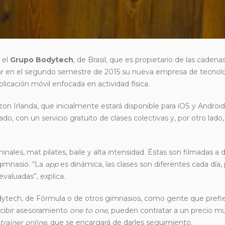
 el
Grupo Bodytech
, de Brasil, que es propietario de las cadena
nzar en el segundo semestre de 2015 su nueva empresa de tecnolo
licación móvil enfocada en actividad física.
zon Irlanda, que inicialmente estará disponible para iOS y Androi
do, con un servicio gratuito de clases colectivas y, por otro lado,
ales, mat pilates, baile y alta intensidad. Éstas son filmadas a d
imnasio. “La
app
es dinámica, las clases son diferentes cada día,
evaluadas”, explica.
odytech, de Fórmula o de otros gimnasios, como gente que prefi
ecibir asesoramiento
one to one
, pueden contratar a un precio m
trainer online
, que se encargará de darles seguimiento.