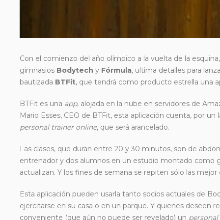
Con el comienzo del año olímpico a la vuelta de la esquina,
gimnasios
Bodytech
y
Fórmula
, ultima detalles para la
bautizada
BTFit
, que tendrá como producto estrella una ap
BTFit es una
app
, alojada en la nube en servidores de Ama
Mario Esses, CEO de BTFit, esta aplicación cuenta, por un la
personal trainer
online
, que será arancelado.
Las clases, que duran entre 20 y 30 minutos, son de abdomin
entrenador y dos alumnos en un estudio montado como g
actualizan. Y los fines de semana se repiten sólo las mejor 
Esta aplicación pueden usarla tanto socios actuales de B
ejercitarse en su casa o en un parque. Y quienes deseen r
conveniente (que aún no puede ser revelado) un
personal 