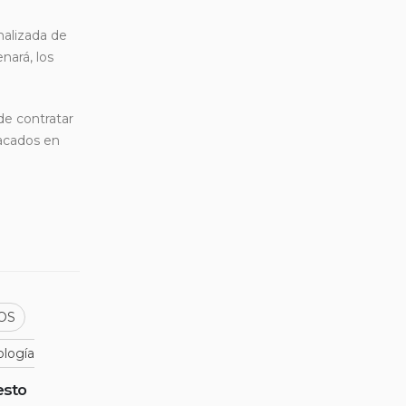
onalizada de
nará, los
de contratar
tacados en
iOS
ología
esto