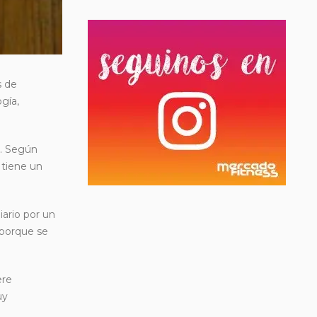
s de
gía,
d. Según
 tiene un
iario por un
 porque se
ere
uy