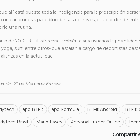
que allí está puesta toda la inteligencia para la prescripción pers
io una anamnesis para dilucidar sus objetivos, el lugar donde entre
rle una rutina.
to de 2016, BTFit ofrecerá también a sus usuarios la posibilidad 
 yoga, surf, entre otros- que estarán a cargo de deportistas des
alianzas en la actualidad.
dición 71 de Mercado Fitness.
dytech
app BTFit
app Fórmula
BTFit Android
BTFit 
dytech Brasil
Mario Esses
Personal Trainer Online
Tecn
Compartir 