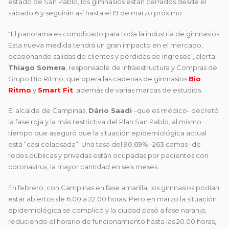
estado de San Pablo, los gimnasios están cerrados desde el
sábado 6 y seguirán así hasta el 19 de marzo próximo.
“El panorama es complicado para toda la industria de gimnasios.
Esta nueva medida tendrá un gran impacto en el mercado,
ocasionando salidas de clientes y pérdidas de ingresos”, alerta
Thiago Somera
, responsable de Infraestructura y Compras del
Grupo Bio Ritmo, que opera las cadenas de gimnasios
Bio
Ritmo
y
Smart Fit
, además de varias marcas de estudios.
El alcalde de Campinas,
Dário Saadi
–que es médico- decretó
la fase roja y la más restrictiva del Plan San Pablo, al mismo
tiempo que aseguró que la situación epidemiológica actual
está “casi colapsada”. Una tasa del 90,69% -263 camas- de
redes públicas y privadas están ocupadas por pacientes con
coronavirus, la mayor cantidad en seis meses.
En febrero, con Campinas en fase amarilla, los gimnasios podían
estar abiertos de 6.00 a 22.00 horas. Pero en marzo la situación
epidemiológica se complicó y la ciudad pasó a fase naranja,
reduciendo el horario de funcionamiento hasta las 20.00 horas,