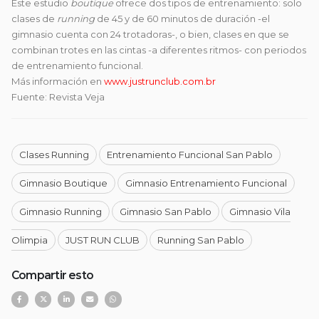
Este estudio
boutique
ofrece dos tipos de entrenamiento: solo
clases de
running
de 45 y de 60 minutos de duración -el
gimnasio cuenta con 24 trotadoras-, o bien, clases en que se
combinan trotes en las cintas -a diferentes ritmos- con periodos
de entrenamiento funcional.
Más información en
www.justrunclub.com.br
Fuente: Revista Veja
Clases Running
Entrenamiento Funcional San Pablo
Gimnasio Boutique
Gimnasio Entrenamiento Funcional
Gimnasio Running
Gimnasio San Pablo
Gimnasio Vila
Olimpia
JUST RUN CLUB
Running San Pablo
Compartir esto