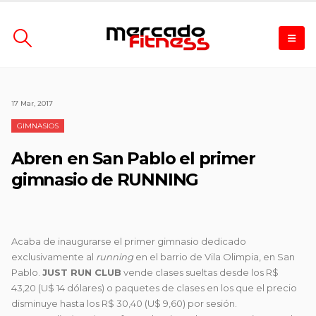
17 Mar, 2017
GIMNASIOS
Abren en San Pablo el primer
gimnasio de RUNNING
Acaba de inaugurarse el primer gimnasio dedicado
exclusivamente al
running
en el barrio de Vila Olimpia, en San
Pablo.
JUST RUN CLUB
vende clases sueltas desde los R$
43,20 (U$
14 dólares) o paquetes de clases en los que el precio
disminuye hasta los R$ 30,40 (U$ 9,60) por sesión.