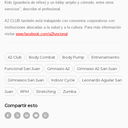
Kids (guardería de niños) y un
lobby
amplio y cómodo, entre otros
servicios”, describe el profesional.
A2 CLUB también está trabajando con convenios corporativos con
instituciones abocadas a la salud y a la cultura. Para más información
visitar
www.facebook.com/a2funcional
A2 Club
Body Combat
Body Pump
Entrenamiento
Funcional San Juan
Gimnasio A2
Gimnasio A2 San Juan
Gimnasios San Juan
Indoor Cycle
Leonardo Aguilar San
Juan
RPM
Stretching
Zumba
Compartir esto