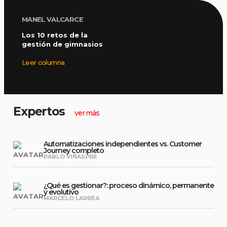
MANEL VALCARCE
Los 10 retos de la
gestión de gimnasios
Leer columna
Expertos
ver más
Automatizaciones independientes vs. Customer
Journey completo
PABLO VIÑASPRE
¿Qué es gestionar?: proceso dinámico, permanente
y evolutivo
MARCELO LARREA